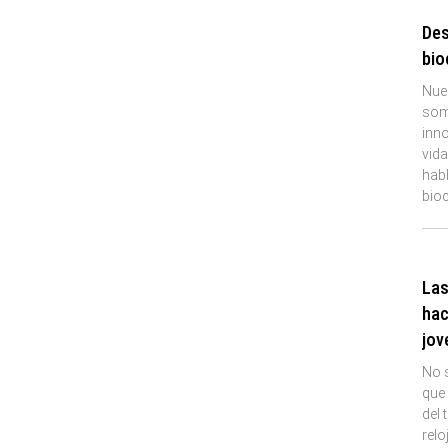
Des
bio
Nue
som
inn
vida
hab
bioc
Las
hac
jov
No s
que 
del 
relo