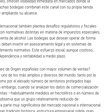
es, ofrecen visibilidad inmediata en mercados donde la
chas bodegas combinan este canal con su propia tienda
 y ampliando su alcance.
nternacional también plantea desafíos regulatorios y fiscales
con normativas distintas en materia de impuestos especiales,
 venta de alcohol. Las bodegas que desean operar de forma
 deben invertir en asesoramiento legal y en sistemas de
imiento normativo. Este esfuerzo inicial, aunque costoso,
ependencia y rentabilidad a medio plazo.
nes de Origen españolas con mayor volumen de ventas?
s uno de los más amplios y diversos del mundo, tanto por la
omo por el elevado número de territorios protegidos bajo
n embargo, cuando se analizan los datos de comercialización
ntas —habitualmente medidos en hectolitros o en número de
 observa que un grupo relativamente reducido de
parte muy significativa del mercado nacional e internacional.
 tradición histórica, estructura empresarial sólida, gran