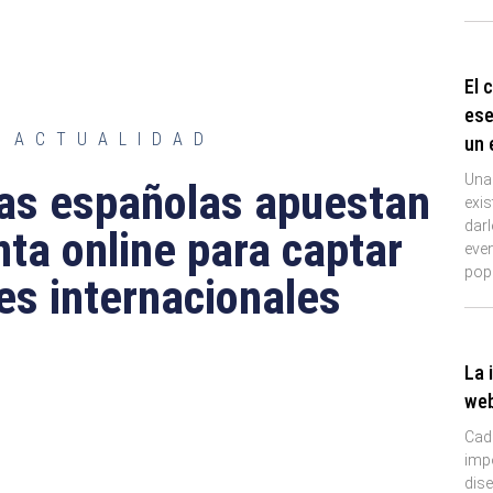
El 
ese
ACTUALIDAD
un 
Una
as españolas apuestan
exi
darl
nta online para captar
eve
pop
tes internacionales
La 
we
Cad
imp
dise