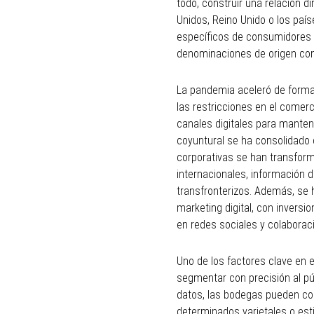
todo, construir una relación
Unidos, Reino Unido o los paí
específicos de consumidores i
denominaciones de origen con
La pandemia aceleró de forma d
las restricciones en el comer
canales digitales para manten
coyuntural se ha consolidado 
corporativas se han transfor
internacionales, información d
transfronterizos. Además, se h
marketing digital, con inver
en redes sociales y colaborac
Uno de los factores clave en e
segmentar con precisión al púb
datos, las bodegas pueden c
determinados varietales o est