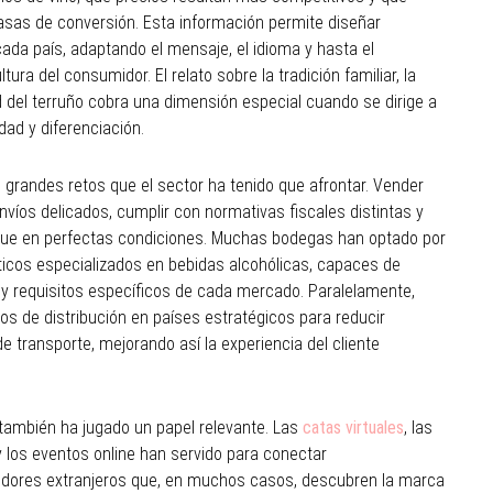
as de conversión. Esta información permite diseñar
cada país, adaptando el mensaje, el idioma y hasta el
ltura del consumidor. El relato sobre la tradición familiar, la
ad del terruño cobra una dimensión especial cuando se dirige a
dad y diferenciación.
os grandes retos que el sector ha tenido que afrontar. Vender
envíos delicados, cumplir con normativas fiscales distintas y
egue en perfectas condiciones. Muchas bodegas han optado por
ticos especializados en bebidas alcohólicas, capaces de
y requisitos específicos de cada mercado. Paralelamente,
os de distribución en países estratégicos para reducir
 transporte, mejorando así la experiencia del cliente
l también ha jugado un papel relevante. Las
catas virtuales
, las
y los eventos online han servido para conectar
ores extranjeros que, en muchos casos, descubren la marca