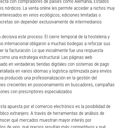
 directa con compradores de países como Alemania, Estados
ses nórdicos. La venta online les permite acceder a nichos muy
nteresados en vinos ecológicos, ediciones limitadas o
cretas sin depender exclusivamente de intermediarios.
ecisiva este proceso. El cierre temporal de la hostelería y
cio internacional obligaron a muchas bodegas a reforzar sus
er la facturación. Lo que inicialmente fue una respuesta
como una estrategia estructural. Las páginas web
mado en verdaderas tiendas digitales con sistemas de pago
etallada en varios idiomas y logística optimizada para envíos
a producido una profesionalización en la gestión del
siones crecientes en posicionamiento en buscadores, campañas
iones con prescriptores especializados.
sta apuesta por el comercio electrónico es la posibilidad de
lico extranjero. A través de herramientas de análisis de
onocer qué mercados muestran mayor interés por
ilos de vino, qué precios resultan más competitivos y qué