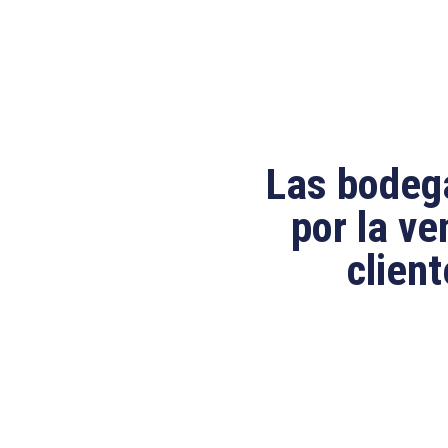
Las bodeg
por la ve
clien