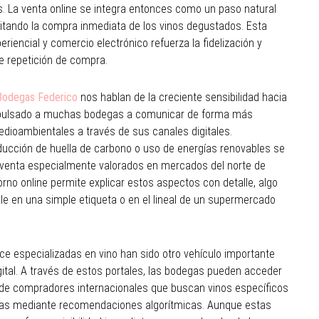
s. La venta online se integra entonces como un paso natural
acilitando la compra inmediata de los vinos degustados. Esta
iencial y comercio electrónico refuerza la fidelización y
de repetición de compra.
Bodegas Federico
nos hablan de la creciente sensibilidad hacia
 impulsado a muchas bodegas a comunicar de forma más
dioambientales a través de sus canales digitales.
educción de huella de carbono o uso de energías renovables se
venta especialmente valorados en mercados del norte de
rno online permite explicar estos aspectos con detalle, algo
e en una simple etiqueta o en el lineal de un supermercado
e especializadas en vino han sido otro vehículo importante
igital. A través de estos portales, las bodegas pueden acceder
e compradores internacionales que buscan vinos específicos
ias mediante recomendaciones algorítmicas. Aunque estas