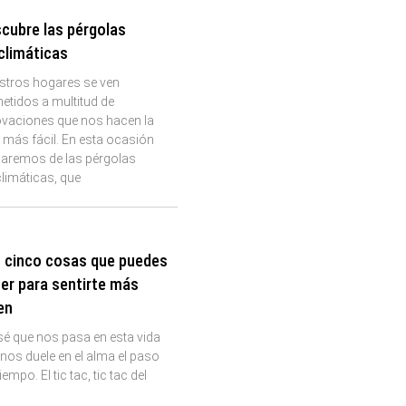
cubre las pérgolas
climáticas
stros hogares se ven
etidos a multitud de
ovaciones que nos hacen la
 más fácil. En esta ocasión
laremos de las pérgolas
limáticas, que
 cinco cosas que puedes
er para sentirte más
en
é que nos pasa en esta vida
nos duele en el alma el paso
tiempo. El tic tac, tic tac del
j