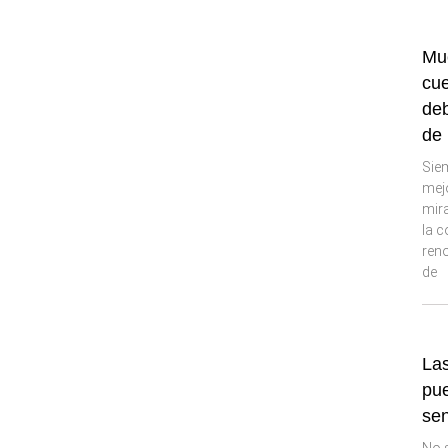
Mu
cue
deb
de 
Sie
mej
mira
la c
reno
de
Las
pu
sen