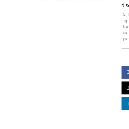
di
Cad
imp
dise
pág
que 