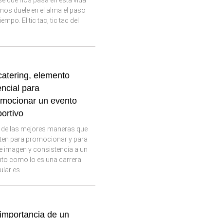
é que nos pasa en esta vida
nos duele en el alma el paso
tiempo. El tic tac, tic tac del
j
catering, elemento
ncial para
mocionar un evento
ortivo
 de las mejores maneras que
sten para promocionar y para
e imagen y consistencia a un
nto como lo es una carrera
ular es
importancia de un