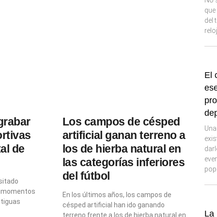
No s
que 
del 
relo
El 
ese
pro
dep
grabar
Los campos de césped
Una
rtivas
artificial ganan terreno a
exi
al de
los de hierba natural en
darl
eve
las categorías inferiores
pop
del fútbol
sitado
us momentos
En los últimos años, los campos de
ntiguas
césped artificial han ido ganando
La 
terreno frente a los de hierba natural en