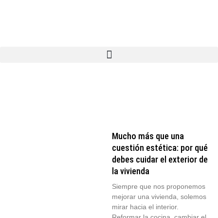
Ir
al
contenido
Mucho más que una
cuestión estética: por qué
debes cuidar el exterior de
la vivienda
Siempre que nos proponemos
mejorar una vivienda, solemos
mirar hacia el interior.
Reformar la cocina, cambiar el