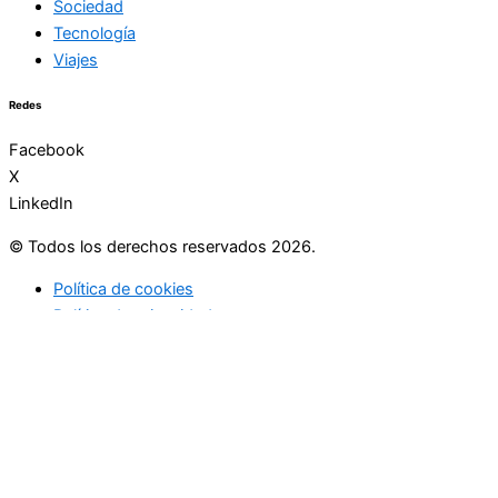
Sociedad
Tecnología
Viajes
Redes
Facebook
X
LinkedIn
© Todos los derechos reservados 2026.
Política de cookies
Política de privacidad
Utilizamos cookies preferenciales de acuerdo con la política de
cookies. En caso de rechazo, usaremos una sola cookie para
recordar que no se le haga seguimiento.
Ok
Politica de cookies