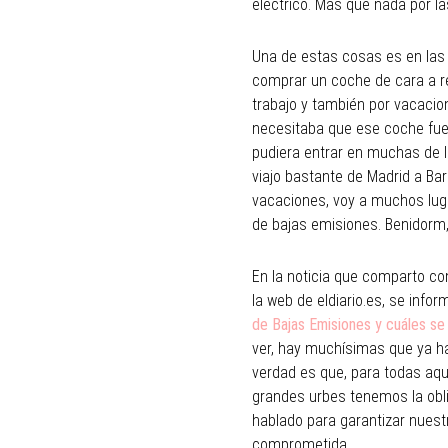
eléctrico. Más que nada por l
Una de estas cosas es en las
comprar un coche de cara a re
trabajo y también por vacacion
necesitaba que ese coche fuer
pudiera entrar en muchas de la
viajo bastante de Madrid a Bar
vacaciones, voy a muchos lug
de bajas emisiones. Benidorm, 
En la noticia que comparto co
la web de eldiario.es, se info
de Bajas Emisiones y cuáles se i
ver, hay muchísimas que ya ha
verdad es que, para todas aqu
grandes urbes tenemos la obl
hablado para garantizar nuestr
comprometida.