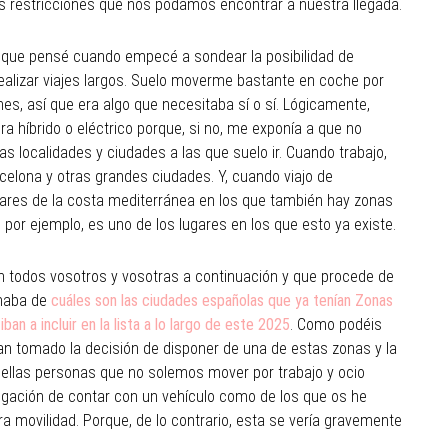
as restricciones que nos podamos encontrar a nuestra llegada.
 que pensé cuando empecé a sondear la posibilidad de
alizar viajes largos. Suelo moverme bastante en coche por
es, así que era algo que necesitaba sí o sí. Lógicamente,
a híbrido o eléctrico porque, si no, me exponía a que no
s localidades y ciudades a las que suelo ir. Cuando trabajo,
celona y otras grandes ciudades. Y, cuando viajo de
ares de la costa mediterránea en los que también hay zonas
por ejemplo, es uno de los lugares en los que esto ya existe.
n todos vosotros y vosotras a continuación y que procede de
rmaba de
cuáles son las ciudades españolas que ya tenían Zonas
ban a incluir en la lista a lo largo de este 2025
. Como podéis
n tomado la decisión de disponer de una de estas zonas y la
ellas personas que no solemos mover por trabajo y ocio
igación de contar con un vehículo como de los que os he
a movilidad. Porque, de lo contrario, esta se vería gravemente