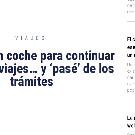
del 
relo
VIAJES
El 
ese
 coche para continuar
un 
viajes… y ‘pasé’ de los
Una
exi
trámites
darl
eve
pop
La 
we