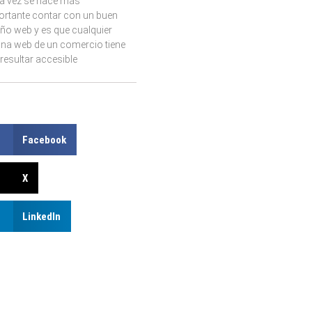
a vez se hace más
ortante contar con un buen
ño web y es que cualquier
ina web de un comercio tiene
resultar accesible
Facebook
X
LinkedIn