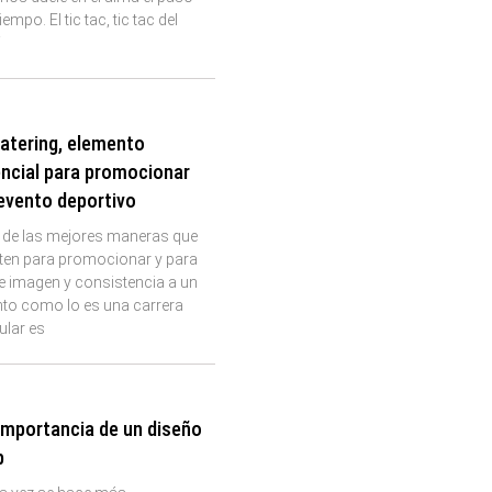
tiempo. El tic tac, tic tac del
j
catering, elemento
ncial para promocionar
evento deportivo
 de las mejores maneras que
sten para promocionar y para
e imagen y consistencia a un
nto como lo es una carrera
ular es
importancia de un diseño
b