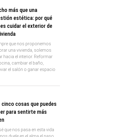
ho más que una
stión estética: por qué
es cuidar el exterior de
vivienda
mpre que nos proponemos
orar una vivienda, solemos
r hacia el interior. Reformar
ocina, cambiar el baño,
var el salón o ganar espacio
 cinco cosas que puedes
er para sentirte más
en
é que nos pasa en esta vida
nos duele en el alma el paso