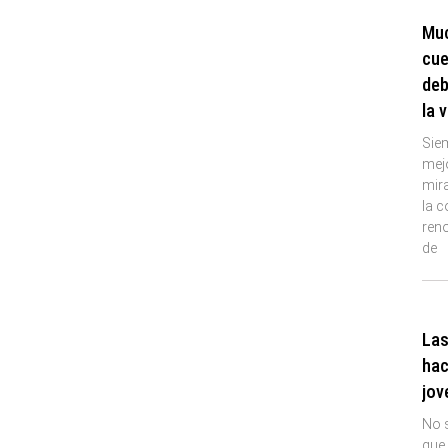
Muc
cue
deb
la 
Sie
mej
mira
la c
reno
de
Las
hac
jov
No s
que 