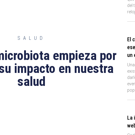
del 
relo
SALUD
El 
ese
microbiota empieza por
un 
su impacto en nuestra
Una
exi
salud
darl
eve
pop
La 
we