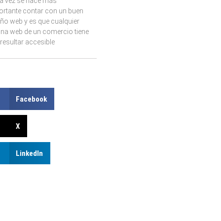
a vez se hace más
ortante contar con un buen
ño web y es que cualquier
ina web de un comercio tiene
resultar accesible
Facebook
X
LinkedIn