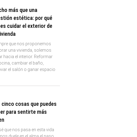
ho más que una
stión estética: por qué
es cuidar el exterior de
vivienda
mpre que nos proponemos
orar una vivienda, solemos
r hacia el interior. Reformar
ocina, cambiar el baño,
var el salón o ganar espacio
 cinco cosas que puedes
er para sentirte más
en
é que nos pasa en esta vida
nos duele en el alma el paso