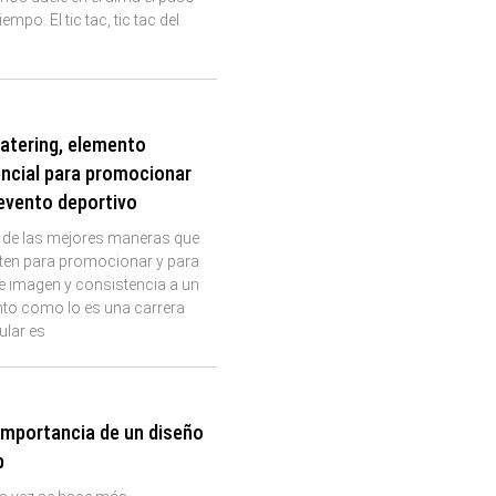
tiempo. El tic tac, tic tac del
j
catering, elemento
ncial para promocionar
evento deportivo
 de las mejores maneras que
sten para promocionar y para
e imagen y consistencia a un
nto como lo es una carrera
ular es
importancia de un diseño
b