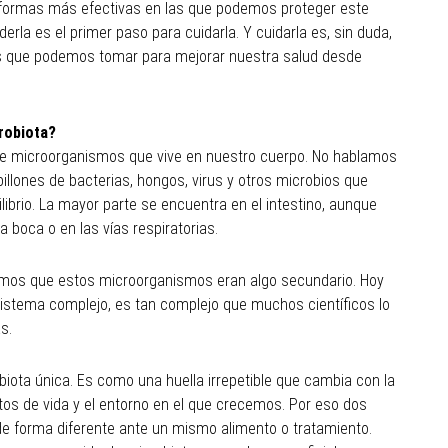
s formas más efectivas en las que podemos proteger este
erla es el primer paso para cuidarla. Y cuidarla es, sin duda,
s que podemos tomar para mejorar nuestra salud desde
robiota?
 de microorganismos que vive en nuestro cuerpo. No hablamos
llones de bacterias, hongos, virus y otros microbios que
ibrio. La mayor parte se encuentra en el intestino, aunque
la boca o en las vías respiratorias.
os que estos microorganismos eran algo secundario. Hoy
tema complejo, es tan complejo que muchos científicos lo
s.
iota única. Es como una huella irrepetible que cambia con la
itos de vida y el entorno en el que crecemos. Por eso dos
e forma diferente ante un mismo alimento o tratamiento.