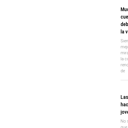
Muc
cue
deb
la 
Sie
mej
mira
la c
reno
de
Las
hac
jov
No s
que 