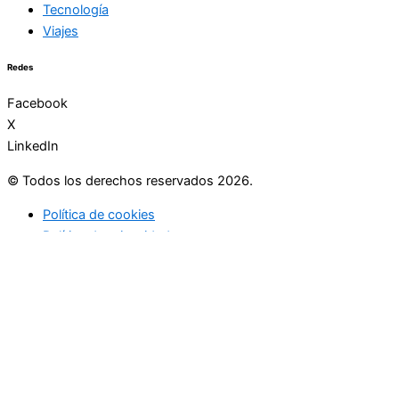
Tecnología
Viajes
Redes
Facebook
X
LinkedIn
© Todos los derechos reservados 2026.
Política de cookies
Política de privacidad
Utilizamos cookies preferenciales de acuerdo con la política de
cookies. En caso de rechazo, usaremos una sola cookie para
recordar que no se le haga seguimiento.
Ok
Politica de cookies