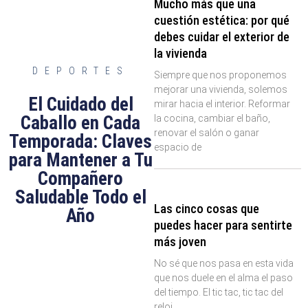
Mucho más que una
cuestión estética: por qué
debes cuidar el exterior de
la vivienda
DEPORTES
Siempre que nos proponemos
mejorar una vivienda, solemos
El Cuidado del
mirar hacia el interior. Reformar
Caballo en Cada
la cocina, cambiar el baño,
renovar el salón o ganar
Temporada: Claves
espacio de
para Mantener a Tu
Compañero
Saludable Todo el
Las cinco cosas que
Año
puedes hacer para sentirte
más joven
No sé que nos pasa en esta vida
que nos duele en el alma el paso
del tiempo. El tic tac, tic tac del
reloj