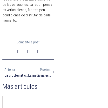
de las estaciones. La recompensa
es verlos plenos, fuertes y en
condiciones de disfrutar de cada
momento.
Comparte el post:
Ant
Siguiente
Anterior
Proximo
La problemática de las humedades en tu hogar
La medicina estética, una solución cada vez más compartida para lograr la belleza
Más artículos