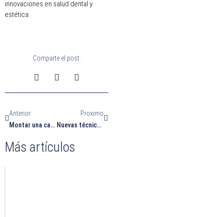
innovaciones en salud dental y
estética.
Comparte el post:
Ant
Siguiente
Anterior
Proximo
Montar una casa rural: una buena idea y qué necesito
Nuevas técnicas en la implantología moderna.
Más artículos