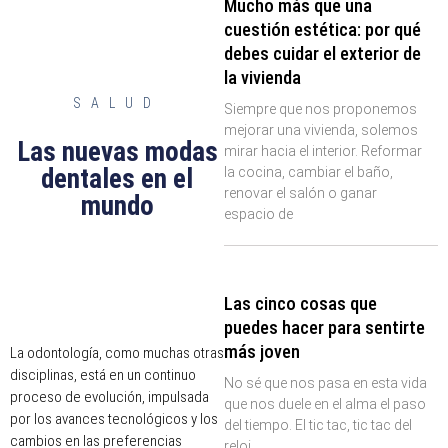
Mucho más que una
cuestión estética: por qué
debes cuidar el exterior de
la vivienda
SALUD
Siempre que nos proponemos
mejorar una vivienda, solemos
Las nuevas modas
mirar hacia el interior. Reformar
dentales en el
la cocina, cambiar el baño,
renovar el salón o ganar
mundo
espacio de
Las cinco cosas que
puedes hacer para sentirte
más joven
La odontología, como muchas otras
disciplinas, está en un continuo
No sé que nos pasa en esta vida
proceso de evolución, impulsada
que nos duele en el alma el paso
por los avances tecnológicos y los
del tiempo. El tic tac, tic tac del
cambios en las preferencias
reloj