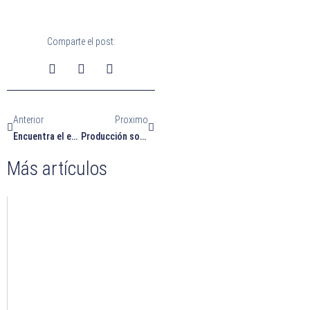
Comparte el post:
Ant
Siguiente
Anterior
Proximo
Encuentra el equilibrio entre tu cuerpo y tu mente
Producción sostenible en la industria de bebidas y aceites.
Más artículos