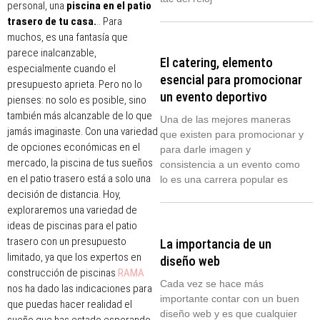
personal, una
piscina en el patio
trasero de
t
u casa.
.. Para
muchos, es una fantasía que
parece inalcanzable,
El catering, elemento
especialmente cuando el
esencial para promocionar
presupuesto aprieta. Pero no lo
un evento deportivo
pienses: no solo es posible, sino
también más alcanzable de lo que
Una de las mejores maneras
jamás imaginaste. Con una variedad
que existen para promocionar y
de opciones económicas en el
para darle imagen y
mercado, la piscina de tus sueños
consistencia a un evento como
en el patio trasero está a solo una
lo es una carrera popular es
decisión de distancia. Hoy,
exploraremos una variedad de
ideas de piscinas para el patio
trasero con un presupuesto
La importancia de un
limitado, ya que los expertos en
diseño web
construcción de piscinas
RAMA
Cada vez se hace más
nos ha dado las indicaciones para
importante contar con un buen
que puedas hacer realidad el
diseño web y es que cualquier
sueño que has estado esperando.