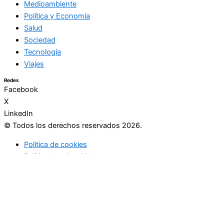
Medioambiente
Política y Economía
Salud
Sociedad
Tecnología
Viajes
Redes
Facebook
X
LinkedIn
© Todos los derechos reservados 2026.
Política de cookies
Política de privacidad
Utilizamos cookies preferenciales de acuerdo con la política de
cookies. En caso de rechazo, usaremos una sola cookie para
recordar que no se le haga seguimiento.
Ok
Politica de cookies